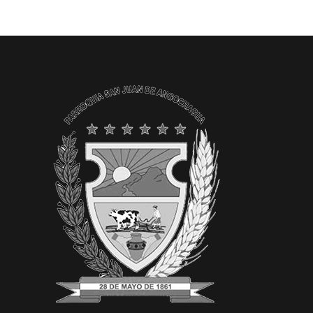
Convocatorias
GESTIÓN ADMINISTRATIVA
Plan de desarrollo y Ordenamiento Territorial - PD
Plan Anual Contratación - PAC
Plan Operativo Anual - POA
Convenios Institucionales
PRESUPUESTO: EJECUCIÓN Y REPORTES
Cédulas presupuestarias y balances
Procesos de contratación
Ejecución Presupuestaria
Obras y proyectos