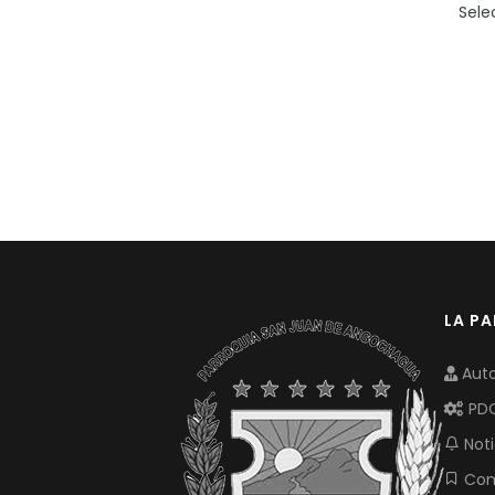
Sele
LA P
Auto
PD
Noti
Com