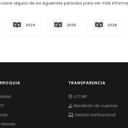
ccione alguno de los siguientes períodos para ver más informa
2024
2025
2026
ARROQUIA
TRANSPARENCIA
ridad
LOTAIP
OT
Rendición de cuentas
cias
Gestión Institucional
isiones